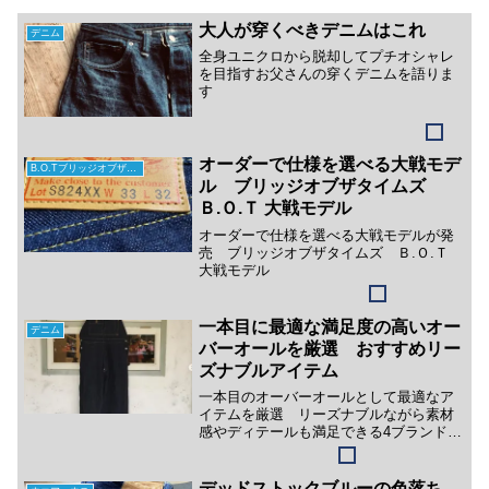
大人が穿くべきデニムはこれ
デニム
全身ユニクロから脱却してプチオシャレ
を目指すお父さんの穿くデニムを語りま
す
オーダーで仕様を選べる大戦モデ
B.O.Tブリッジオブザタイムズ
ル ブリッジオブザタイムズ
Ｂ.Ｏ.Ｔ 大戦モデル
オーダーで仕様を選べる大戦モデルが発
売 ブリッジオブザタイムズ Ｂ.Ｏ.Ｔ
大戦モデル
一本目に最適な満足度の高いオー
デニム
バーオールを厳選 おすすめリー
ズナブルアイテム
一本目のオーバーオールとして最適なア
イテムを厳選 リーズナブルながら素材
感やディテールも満足できる4ブランドを
紹介します
デッドストックブルーの色落ち