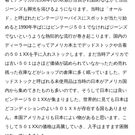
ジーンズも脚光を浴びるようになります。当時は「オール
ド」と呼ばれたビンテージリーバイスにスポットが当たり始
めると1990年半ばにはビンテージ５０１でなければジーンズ
でないというような熱狂的な流行が巻き起こります。国内の
ディーラーはこぞってアメリカ本土でデッドストックや古着
の５０１XXを手に入れストックします。まだ当時アメリカで
は古い５０１はさほど価値が認められていなかったため売れ
残った在庫などがショップの倉庫に多く眠っていました。デ
ッドストックと呼ばれる未使用品は当時の日本がアメリカ国
内から集めてきたものも多いのです。そうして日本には良い
ビンテージ５０１XXが集まりました。世界的に見ても日本ほ
どコンディションのよい５０１ＸＸが存在する国もありませ
ん。本国アメリカよりも日本によい物があると思います。こ
うして５０１XXの価格は高騰していき、入手はますます困難