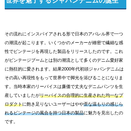
世界を魅了するジャパンデニムの誕生
その流れにインスパイアされる形で日本のアパレル界で一つ
の潮流が起こります。いくつかのメーカーが緻密で繊細な感
性でビンテージを再現した製品をリリースしたのです。これ
がビンテージブームとは別の潮流として多くのデニム愛好家
に熱狂的に愛されます。結果2000年代初頭ジャパンデニムは
その高い再現性をもって世界中で脚光を浴びることになりま
す。当時本家のリーバイスは廉価で丈夫なデニムパンツを生
産していましたが
リーバイスの合理的に生産された均一なプ
ロダクト
に飽き足りないユーザーはやや
歪な温もりの感じら
れるビンテージの風合を持つ日本の製品
に魅力を見出したの
です。