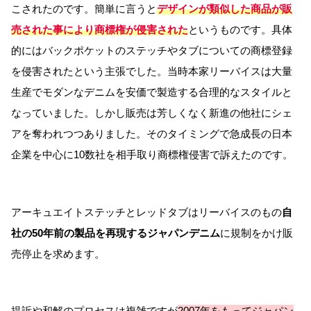
こされたのです。簡単に言うと
デザインが類似した商品が販
売された事により商標権が侵害された
というものです。具体
的にはバックポケットのステッチやタブについての商標登録
を侵害されたという主張でした。当時本家リーバイスは大量
生産でモダンなデニムを安価で製造する合理的なスタイルと
なっていました。しかし販売は芳しくなく新進の他社にシェ
アを奪われつつありました。そのタイミングで急成長の日本
企業を中心に10数社を相手取り商標権侵害で訴えたのです。
アーキュエイトステッチとレッドタブはリーバイスのもの
自
社の50年前の製品を再現するジャパンデニム
に規制をかけ販
売停止を求めます。
提訴や和解のプロセスは複雑ですが
2007年をもってジャパン