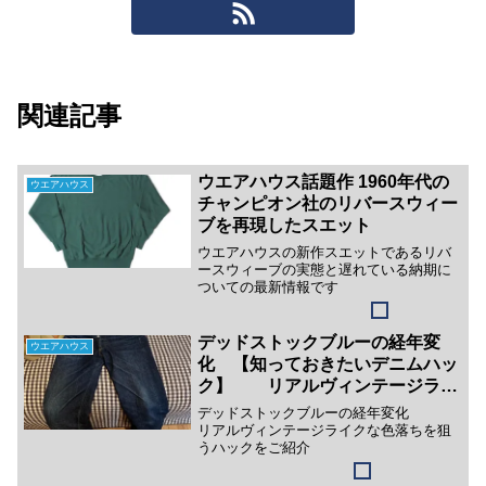
関連記事
ウエアハウス話題作 1960年代の
ウエアハウス
チャンピオン社のリバースウィー
ブを再現したスエット
ウエアハウスの新作スエットであるリバ
ースウィーブの実態と遅れている納期に
ついての最新情報です
デッドストックブルーの経年変
ウエアハウス
化 【知っておきたいデニムハッ
ク】 リアルヴィンテージライ
クな色落ちへの裏技
デッドストックブルーの経年変化
リアルヴィンテージライクな色落ちを狙
うハックをご紹介