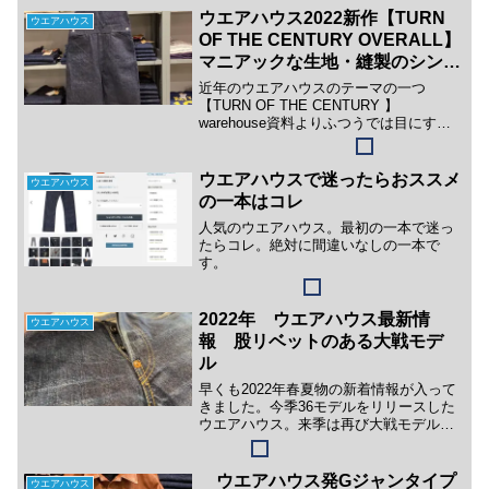
ウエアハウス2022新作【TURN
ウエアハウス
OF THE CENTURY OVERALL】
マニアックな生地・縫製のシンプ
ルのオーバーオール
近年のウエアハウスのテーマの一つ
【TURN OF THE CENTURY 】
warehouse資料よりふつうでは目にする
こともないような100年以上前のヴィンテ
ージウエアを近年ウエアハウスは再現し
ています。なじみのあるカレッジプリン
ウエアハウスで迷ったらおススメ
ウエアハウス
トのスエ...
の一本はコレ
人気のウエアハウス。最初の一本で迷っ
たらコレ。絶対に間違いなしの一本で
す。
2022年 ウエアハウス最新情
ウエアハウス
報 股リベットのある大戦モデ
ル
早くも2022年春夏物の新着情報が入って
きました。今季36モデルをリリースした
ウエアハウス。来季は再び大戦モデルが
登場します。新作は大戦初期にごく少数
製造された股リベットの残るペンキステ
ッチモデルこちらは2000年代にUnionさん
ウエアハウス発Gジャンタイプ
ウエアハウス