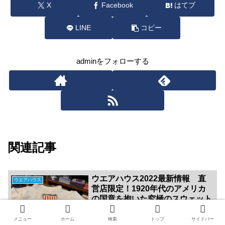
X
Facebook
はてブ
LINE
コピー
adminをフォローする
関連記事
ウエアハウス2022最新情報 直
ウエアハウス
営店限定！1920年代のアメリカ
の国章を抱いた究極のスウェット
ウエアハウス2022最新情報 星条旗をデ
ザインした三層のフェルトで縫われた国
メニュー
ホーム
検索
トップ
サイドバー