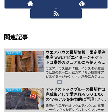
関連記事
ウエアハウス最新情報 限定受注
ウエアハウス
生産 ww1アビエイタージャケッ
トは案外カジュアルにも使えるア
イテム
ウエアハウス最新情報。インスタや雑誌
で話題の第一次大戦のアメリカ航空隊ア
ビエイタージャケット。意外にカジュア
ルにも使えそうなクオリティーの高いレ
ザージャケットでした。
デッドストックブルーの最新作は
ウエアハウス
完成形として愛される５０１XX
の47モデルを魅力的に再現した傑
作
発売から二年が経つウエアハウスの旗艦
レーベルであるデッドストックブルーか