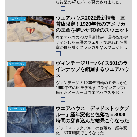
ら待望の47モデルが発売されました。デ
ッドストックブルーのパンツは46モデル
と大戦モデルからスタートし、ジップ・
銅ボタン・36モデル、そして赤ペンキ・
ウエアハウス2022最新情報 直
ウエアハウス
41モデルと二本の...
営店限定！1920年代のアメリカ
の国章を抱いた究極のスウェット
ウエアハウス2022最新情報 星条旗をデ
ザインした三層のフェルトで縫われた国
章が目を引くクラシカルなスウェットは
1920年代のナショナルチームのユニフォ
ームと思しきヴィンテージをサンプリン
グした直営店限定となる究極の逸品。
ヴィンテージリーバイス501のラ
ウエアハウス
インナップを網羅するウエアハウ
ス
ヴィンテージの1900年初頭のモデルから
1980年代の66モデルまでラインアップに
揃えたメーカーはウエアハウスをおいて
他にないのではないでしょうか
ウエアハウス「デッドストックブ
ウエアハウス
ルー」経年変化と色落ち＝3000
時間の穿き込んだ結果こうなった
デッドストックブルーの色落ち・経年変
化 3000時間でこうなった