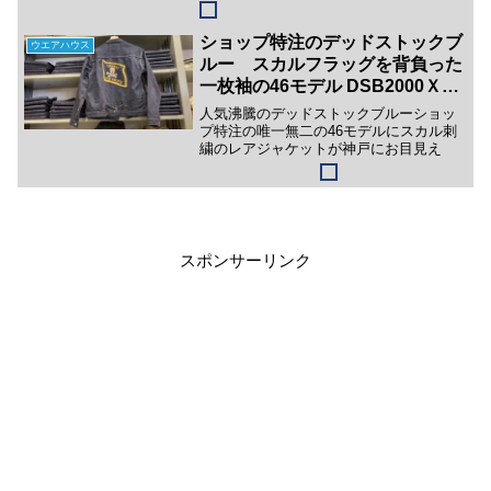
ショップ特注のデッドストックブ
ウエアハウス
ルー スカルフラッグを背負った
一枚袖の46モデル DSB2000Ｘ
Ｘ Union別注
人気沸騰のデッドストックブルーショッ
プ特注の唯一無二の46モデルにスカル刺
繍のレアジャケットが神戸にお目見え
スポンサーリンク