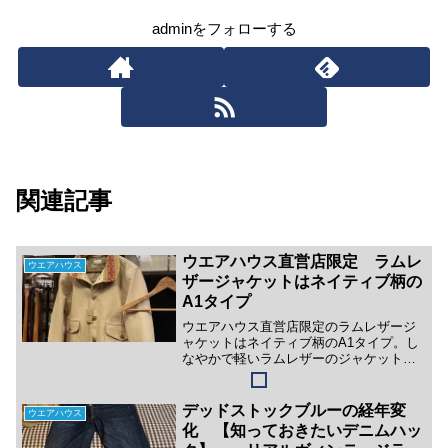
adminをフォローする
関連記事
ウエアハウス直営店限定 ラムレ
ウエアハウス
ザージャケットはネイティブ柄の
A1タイプ
ウエアハウス直営店限定のラムレザージ
ャケットはネイティブ柄のA1タイプ。し
なやかで軽いラムレザーのジャケットは
当時のライフスタイルに合うトラベルア
イテムとして愛用されたヴィンテージを
再現したものです。ストレスのない着心
デッドストックブルーの経年変
ウエアハウス
地に惹かれます。
化 【知っておきたいデニムハッ