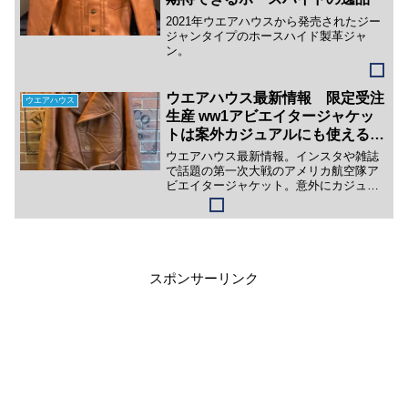
2021年ウエアハウスから発売されたジー
ジャンタイプのホースハイド製革ジャ
ン。
ウエアハウス最新情報 限定受注
ウエアハウス
生産 ww1アビエイタージャケッ
トは案外カジュアルにも使えるア
イテム
ウエアハウス最新情報。インスタや雑誌
で話題の第一次大戦のアメリカ航空隊ア
ビエイタージャケット。意外にカジュア
ルにも使えそうなクオリティーの高いレ
ザージャケットでした。
スポンサーリンク