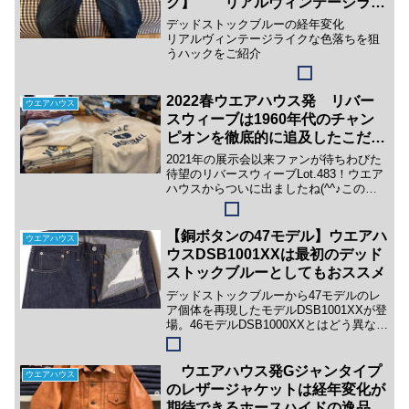
ク】 リアルヴィンテージライ
クな色落ちへの裏技
デッドストックブルーの経年変化
リアルヴィンテージライクな色落ちを狙
うハックをご紹介
2022春ウエアハウス発 リバー
ウエアハウス
スウィーブは1960年代のチャン
ピオンを徹底的に追及したこだわ
りの名作
2021年の展示会以来ファンが待ちわびた
待望のリバースウィーブLot.483！ウエア
ハウスからついに出ましたね(^^♪この記
事ではそもそもリバースウィーブっ
て？？というアメカジ入門編から今回の
ウエアハウスのリバースウィーブLot.483
【銅ボタンの47モデル】ウエアハ
ウエアハウス
の見...
ウスDSB1001XXは最初のデッド
ストックブルーとしてもおススメ
デッドストックブルーから47モデルのレ
ア個体を再現したモデルDSB1001XXが登
場。46モデルDSB1000XXとはどう異なる
のか簡潔に説明しています。
ウエアハウス発Gジャンタイプ
ウエアハウス
のレザージャケットは経年変化が
期待できるホースハイドの逸品