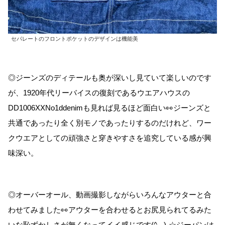
セパレートのフロントポケットのデザインは機能美
◎ジーンズのディテールも奥が深いし見ていて楽しいのです
が、1920年代リーバイスの復刻であるウエアハウスの
DD1006XXNo1ddenimも見れば見るほど面白い👀ジーンズと
共通であったり全く別モノであったりするのだけれど、ワー
クウエアとしての頑強さと穿きやすさを追究している感が興
味深い。
◎オーバーオール、動画撮影しながらいろんなアウターと合
わせてみました👀アウターを合わせるとお尻見られてるみた
いな恥ずかしさが無くなってイイ感じです(^_-)-☆ジーパンは