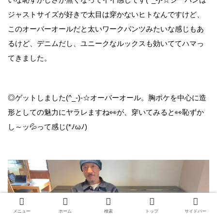
ジャストサイズが好きで太目は穿かないヒトなんですけど、
このオーバーオールだと太いワークパンツみたいな感じもあ
るけど、デニムだし、ユニークなルックスも効いててハマっ
てきました。
◎ゲットしました(^_-)-☆オーバーオール。胸ポケを中心に造
形としての魅力にヤラレますね👀が、穿いてみると👀恥ずか
し～ッ💦って感じ(*ﾉωﾉ)
メニュー
ホーム
検索
トップ
サイドバー