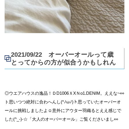
2021/09/22 オーバーオールって歳
とってからの方が似合うかもしれん
◎ウエアハウスの逸品！ＤD1006ＸXＮo1.DENIM。ええな~👀
ト思いつつ絶対に合わへんし(*ﾉωﾉ)ト思っていたオーバーオ
ールに挑戦しましたよ☺意外にアウター羽織るとええ感じで
した(^_-)-☆「大人のオーバーオール」ご覧くださいまし👀