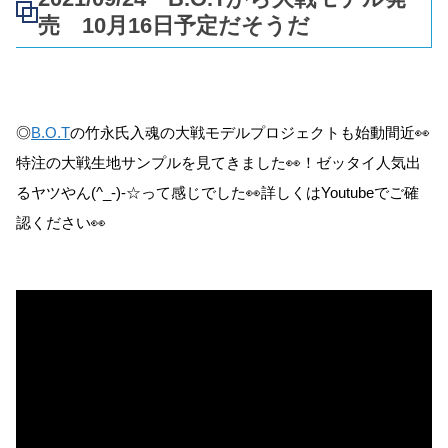
売 10月16日予定だそうだ
◎
B.O.T
の竹永氏入魂の大戦モデルプロジェクトも始動間近👀
特注の大戦生地サンプルを見てきました👀！ゼッタイ人気出
るヤツやん(^_-)-☆って感じでした👀詳しくはYoutubeでご確
認ください👀