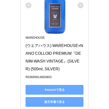
WAREHOUSE
(ウエアハウス) WAREHOUSE×N
ANO COLLOID PREMIUM『DE
NIM-WASH VINTAGE』(SILVE
R) (500ml, SILVER)
R03695814683803
Amazonで見る
楽天市場で見る