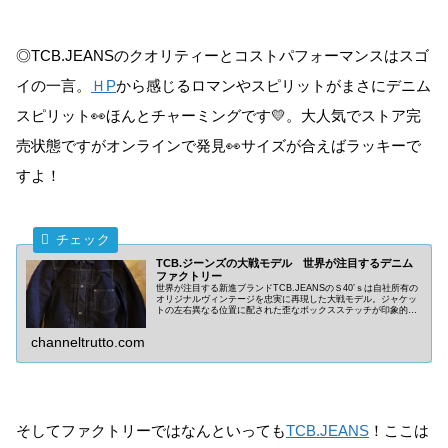
◎TCB.JEANSのクオリティーとコストパフォーマンスはスゴ
イの一言。
ＨP
から感じるロマンやスピリットがまさにデニム
スピリット👀ほんとチャーミングです💛。大人気でストア完
売状態ですがオンラインで発見👀サイズが合えばラッキーで
すよ！
TCB.ジーンズの大戦モデル 世界が注目するデニム
ファクトリー
世界が注目する新進ブランドTCB.JEANSのＳ40’ｓは自社所有の
オリジナルヴィンテージを忠実に再現した大戦モデル。ジャケッ
トの左右異なる位置に配された歪なボックスステッチが印象的。
セットアップで50000円を切る驚異的なコストパフォーマンスも
魅力。
channeltrutto.com
そしてファクトリーではなんといっても
TCB.JEANS
！ここは