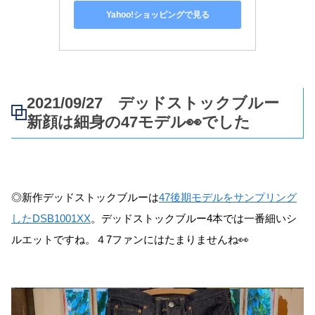
Yahoo!ショッピングで見る
2021/09/27 デッドストックブルー
新顔は細身の47モデル👀でした
◎新作デッドストックブルーは
47後期モデルをサンプリング
したDSB1001XX
。デッドストックブルー4本では一番細いシ
ルエットですね。４7ファンにはたまりませんね👀