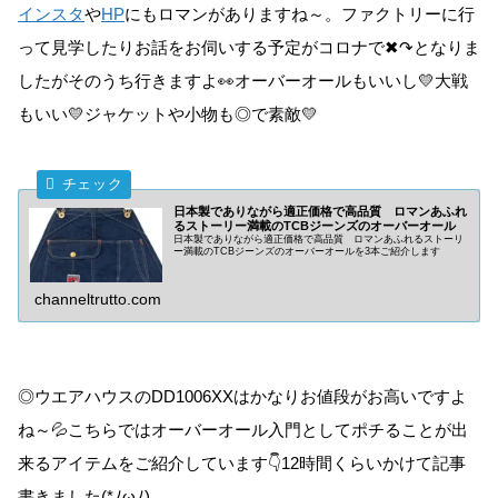
インスタ
や
HP
にもロマンがありますね～。ファクトリーに行
って見学したりお話をお伺いする予定がコロナで✖↷となりま
したがそのうち行きますよ👀オーバーオールもいいし💛大戦
もいい💛ジャケットや小物も◎で素敵💛
日本製でありながら適正価格で高品質 ロマンあふれ
るストーリー満載のTCBジーンズのオーバーオール
日本製でありながら適正価格で高品質 ロマンあふれるストーリ
ー満載のTCBジーンズのオーバーオールを3本ご紹介します
channeltrutto.com
◎ウエアハウスのDD1006XXはかなりお値段がお高いですよ
ね～💦こちらではオーバーオール入門としてポチることが出
来るアイテムをご紹介しています👇12時間くらいかけて記事
書きました(*ﾉωﾉ)