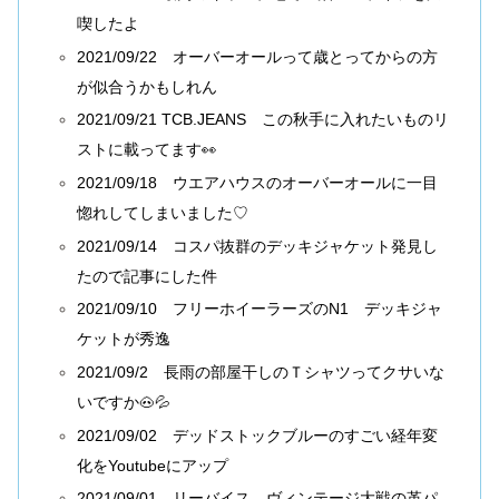
喫したよ
2021/09/22 オーバーオールって歳とってからの方
が似合うかもしれん
2021/09/21 TCB.JEANS この秋手に入れたいものリ
ストに載ってます👀
2021/09/18 ウエアハウスのオーバーオールに一目
惚れしてしまいました♡
2021/09/14 コスパ抜群のデッキジャケット発見し
たので記事にした件
2021/09/10 フリーホイーラーズのN1 デッキジャ
ケットが秀逸
2021/09/2 長雨の部屋干しのＴシャツってクサいな
いですか🐽💦
2021/09/02 デッドストックブルーのすごい経年変
化をYoutubeにアップ
2021/09/01 リーバイス ヴィンテージ大戦の革パ